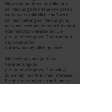
Hinweisgeber:innen und aller von
der Meldung betroffenen Personen
werden ausschließlich zum Zweck
der Bearbeitung der Meldung und
der damit verbundenen (technischen)
Administration verarbeitet. Die
personenbezogenen Daten werden
nach Ablauf der
Aufbewahrungspflicht gelöscht.
Die Rechtsgrundlage für die
Verarbeitung der
personenbezogenen Daten liegt
zum einen im öffentlichen Interesse,
Rechtsverletzungen zu verhindern
oder zu ahnden, und zu diesem
Zweck Hinweise zu geben und zu
überprüfen. Weiters machen wir mit
der Einrichtung der
Hinweisgeber:innen-Meldestelle ein