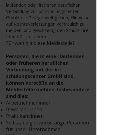
laufenden oder früheren beruflichen
Verbindung zur bit schulungscenter
GmbH die Gelegenheit geben, Hinweise
auf Rechtsverletzungen vertraulich zu
melden, und gleichzeitig den Schutz ihrer
Identität zu sichern.
Für wen gilt diese Meldestelle?
Personen, die in einer laufenden
oder früheren beruflichen
Verbindung mit der bit
schulungscenter GmbH sind,
können Verstöße an die
Meldestelle melden. Insbesondere
sind dies:
Arbeitnehmer:innen
Bewerber:innen
Praktikant:innen
Selbständig erwerbstätige Personen
für unser Unternehmen