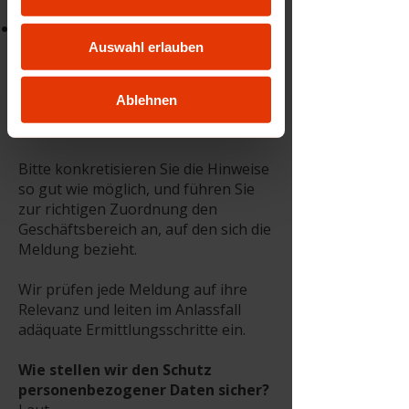
nter.at
, oder
telefonisch über
+43 (0)50 5028
28861
(Diensthandy Christian
Auswahl erlauben
Knonbauer,
Betriebsratsvorsitzender bit
Ablehnen
schulungscenter GmbH)
melden.
Bitte konkretisieren Sie die Hinweise
so gut wie möglich, und führen Sie
zur richtigen Zuordnung den
Geschäftsbereich an, auf den sich die
Meldung bezieht.
Wir prüfen jede Meldung auf ihre
Relevanz und leiten im Anlassfall
adäquate Ermittlungsschritte ein.
Wie stellen wir den Schutz
personenbezogener Daten sicher?