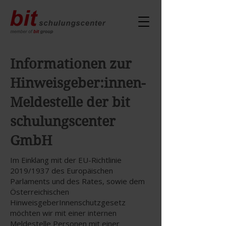
Informationen zur
Hinweisgeber:innen-
Meldestelle der bit
schulungscenter
GmbH
Im Einklang mit der EU-Richtlinie
2019/1937 des Europäischen
Parlaments und des Rates, sowie dem
Österreichischen
HinweisgeberInnenschutzgesetz
möchten wir mit einer internen
Meldestelle Personen mit einer