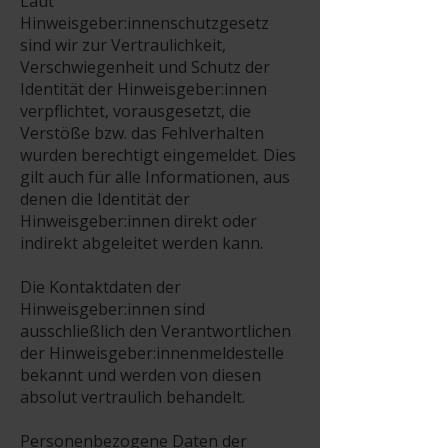
Laut
Hinweisgeber:innenschutzgesetz
sind wir zur Vertraulichkeit,
Verschwiegenheit und Schutz der
Identität der Hinweisgeber:innen
verpflichtet, vorausgesetzt, die
Verstöße bzw. das Fehlverhalten
wurden berechtigt eingemeldet. Dies
gilt auch für alle Informationen, aus
denen die Identität der
Hinweisgeber:innen direkt oder
indirekt abgeleitet werden kann.
Die Kontaktdaten der
Hinweisgeber:innen sind
ausschließlich den Verantwortlichen
der Hinweisgeber:innenmeldestelle
bekannt und werden von diesen
absolut vertraulich behandelt.
Personenbezogene Daten der