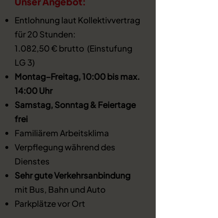
Unser Angebot:
Entlohnung laut Kollektivvertrag
für 20 Stunden:
1.082,50 € brutto (Einstufung
LG 3)
Montag–Freitag, 10:00 bis max.
14:00 Uhr
Samstag, Sonntag & Feiertage
frei
Familiärem Arbeitsklima
Verpflegung während des
Dienstes
Sehr gute Verkehrsanbindung
mit Bus, Bahn und Auto
Parkplätze vor Ort