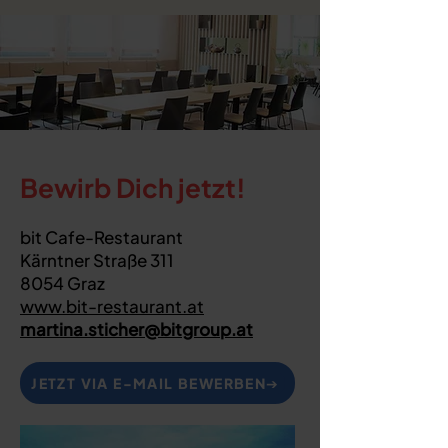
Bewirb Dich jetzt!
​bit Cafe-Restaurant
Kärntner Straße 311
8054 Graz
www.bit-restaurant.at
martina.sticher@bitgroup.at
JETZT VIA E-MAIL BEWERBEN➔