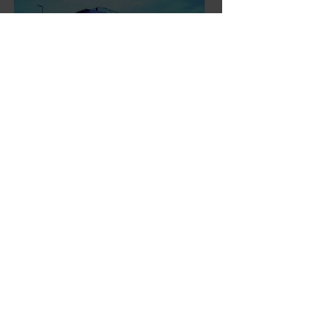
Wir freuen uns auf Dich!
Hinweis zur Gleichbehandlung:
Unsere Ausschreibung
richtet sich gleichermaßen an alle Menschen (w/m/d).
Vielfalt ist uns wichtig – Bewerbungen sind unabhängig
von Geschlecht, Alter, Herkunft, Religion, sexueller
Orientierung oder Behinderung willkommen.