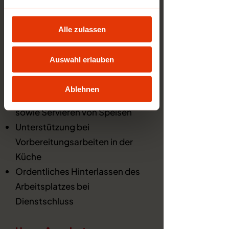
Verlässlichkeit
Teamfähigkeit
Alle zulassen
Deine Aufgaben:
Auswahl erlauben
Freundliche Bedienung von
Gästen
Ablehnen
Zubereitung von Getränken
sowie Servieren von Speisen
Unterstützung bei
Vorbereitungsarbeiten in der
Küche
Ordentliches Hinterlassen des
Arbeitsplatzes bei
Dienstschluss