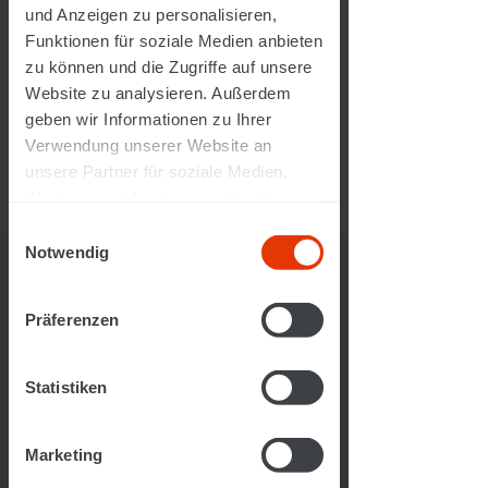
und Anzeigen zu personalisieren,
Funktionen für soziale Medien anbieten
zu können und die Zugriffe auf unsere
Website zu analysieren. Außerdem
geben wir Informationen zu Ihrer
Verwendung unserer Website an
unsere Partner für soziale Medien,
www.bit-restaurant.at
Werbung und Analysen weiter. Unsere
Partner führen diese Informationen
Einwilligungsauswahl
möglicherweise mit weiteren Daten
Notwendig
zusammen, die Sie ihnen bereitgestellt
Dein Profil:
haben oder die sie im Rahmen Ihrer
Präferenzen
Sehr gute Deutschkenntnisse!
Nutzung der Dienste gesammelt
haben.
Einschlägige Berufserfahrung in
Statistiken
der Gastronomie
Stressresistenz und Flexibilität
Marketing
Eigenverantwortung und