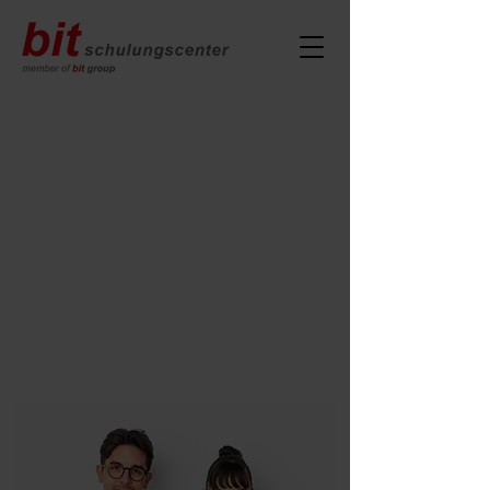
WIR SUCHEN
Service+ Küche
Allround Mitarbeiter:in
(m/w/d)
Vollzeit 20 Stunden
bit Cafe Restaurant, Graz
bis max. 16:00 Uhr
Sa, So und Feiertage frei