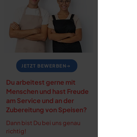
JETZT BEWERBEN➔
Du arbeitest gerne mit
Menschen und hast Freude
am Service und an der
Zubereitung von Speisen?
Dann bist Du bei uns genau
richtig!