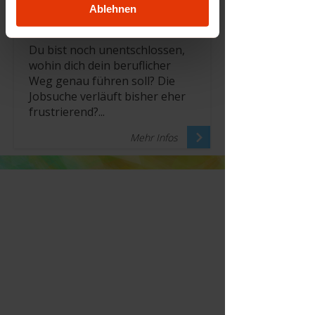
Ablehnen
Du bist noch unentschlossen,
wohin dich dein beruflicher
Weg genau führen soll? Die
Jobsuche verläuft bisher eher
frustrierend?...
Mehr Infos