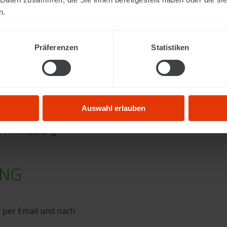
n.
Präferenzen
Statistiken
aktikum
Auswahl erlauben
h Vereinbarung
UNG
 per Email und nach