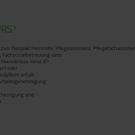
URS?
 zum Beispiel: Heimhilfe, Pflegeassistenz, Pflegefachassisten
, Fachsozialbetreuung uvm.
chkenntnisse mind. B1
iert oder
lpflicht erfüllt
. Arbeitsgenehmigung
scheinigung und
n