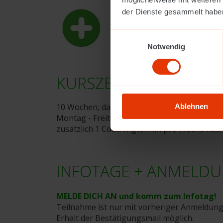
der Dienste gesammelt habe
Einwilligungsauswahl
Notwendig
KURSZEITEN
10 Wochen, davon bist du eine Woche im Pr
Ablehnen
Montag - Freitag 8:30 - 11:30 Uhr
zusätzlich 1 Coachingtermin pro Woche nac
INFOTAGE + ANMELD
MELDE DICH AN und komm zum Infotag!
Teilnahme ist nur mit vorheriger Anmeldung
Erhalt der Bestätigungsmail möglich.