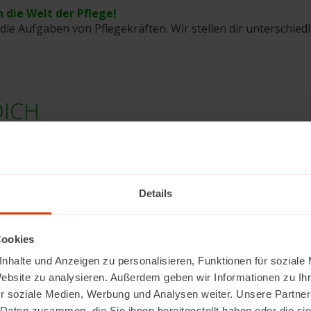
 die Welt der Pflege!
die Aufgaben von Pflegekräften. Wir stellen dir unterschiedl
DICH
 Computer, Lernen mit anderen Personen in der Gruppe 
Details
flege arbeiten möchtest und welche Ausbildung für dich pass
verschiedenen Berufen in der Pflege und Sozialbetreuung
Cookies
ekräfte arbeiten.
nhalte und Anzeigen zu personalisieren, Funktionen für soziale
n oder Schwierigkeiten gibt.
Website zu analysieren. Außerdem geben wir Informationen zu I
ir passt, und bereiten dich darauf vor.
r soziale Medien, Werbung und Analysen weiter. Unsere Partner
n es für dich einfacher ist.
 Daten zusammen, die Sie ihnen bereitgestellt haben oder die s