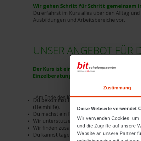
Wir gehen Schritt für Schritt gemeinsam in
Du erfährst im Kurs alles über den Alltag und 
Ausbildungen und Arbeitsbereiche vor.
UNSER ANGEBOT FÜR 
Der Kurs ist eine Mischung aus Lernen am
Einzelberatung.
Zustimmung
Am Ende des Kurses weißt du, ob du in der P
Du bekommst Informationen und Beratung zu 
(Heimhilfe).
Diese Webseite verwendet 
Du machst ein Praktikum und siehst, wie Pfleg
Wir verwenden Cookies, um I
Wir unterstützen dich, wenn es Unsicherheite
und die Zugriffe auf unsere 
Wir finden zusammen eine Ausbildung, die zu d
Website an unsere Partner fü
Du kannst tageweise auch zu Hause lernen, wen
möglicherweise mit weiteren