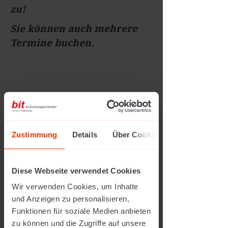
zu!
Sie können auch mehrere
Termine buchen.
Zustimmung
Details
Über Cookies
Leben mit zunehmender Digitalisierung
& KI: KI als Lernunterstützung für Alltag
und Schule
*
Diese Webseite verwendet Cookies
Hartberg: 16.04.2026 - 10-13 Uhr |
Wir verwenden Cookies, um Inhalte
21.04.2026 - 14-17 Uhr | 30.04.2026 - 10-13
und Anzeigen zu personalisieren,
Uhr (online) | 05.05.2026 - 14-17 Uhr
Funktionen für soziale Medien anbieten
zu können und die Zugriffe auf unsere