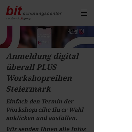
Anmeldung digital
überall PLUS
Workshopreihen
Steiermark
Einfach den Termin der
Workshopreihe Ihrer Wahl
anklicken und ausfüllen.
Wir senden Ihnen alle Infos