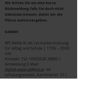
Wir bitten Sie um eine kurze
Rückmeldung falls Sie doch nicht
dabeisein können, damit wir die
Plätze weitervergeben.
DANKE!
WS-Reihe KI als Lernunterstützung
für Alltag und Schule | 17:00 – 20:00
Uhr
Kontakt: Tel:
+0505028 28800
|
Anmeldung E-Mail:
digital.ueberall@bit.at
bit
schulungscenter, Kärntnerstr. 311,
8054 Graz