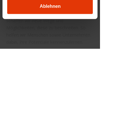
Bescheid. An der Schnittstelle zwischen
Ablehnen
Politik, Wirtschaft und Arbeitsmarkt
schaffen wir neue Wege und
Möglichkeiten, diese zu beschreiten. So
helfen wir Menschen sowie Unternehmen
dabei, ihre Potentiale kennenzulernen.
SITEMAP
ÜBER UNS
AMS PROJEKTE
AGB
IMPRESSUM
DATENSCHUTZ
WHISTLEBLOWER
AUSZEICHNUNGEN